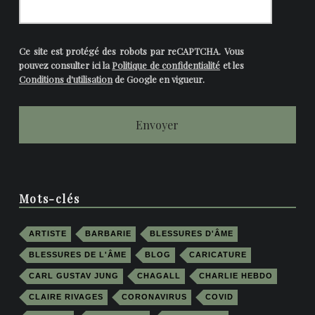
Ce site est protégé des robots par reCAPTCHA. Vous
pouvez consulter ici la
Politique de confidentialité
et les
Conditions d'utilisation
de Google en vigueur.
Mots-clés
ARTISTE
BARBARIE
BLESSURES D'ÂME
BLESSURES DE L'ÂME
BLOG
CARICATURE
CARL GUSTAV JUNG
CHAGALL
CHARLIE HEBDO
CLAIRE RIVAGES
CORONAVIRUS
COVID