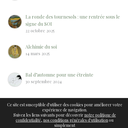
La ronde des tournesols : une rentrée sous le
signe du SOI
22 octobre 2025
Alchimie du soi
14 mars 2025
Bal d’automne pour une étreinte
30 septembre 2024
Notre SOI est indestructible
Ce site est susceptible d'utiliser des cookies pour améliorer votre
7 juin 2024
expérience de navigation.
Suivez les liens suivants pour découvrir
notre politique de
confidentialité,
nos conditions générales d'utilisation
ou
simplement