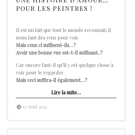
POUR LES PEINTRES !
Il est un fait que tout le monde reconnait, il
nous faut des yeux pour voir.
Mais ceux ci suffisent-ils…?
Avoir une bonne vue est-t-il suffisant..?
Car encore faut-il qu’il y est quelque chose à
voir pour le regarder.
Mais ceci suffira-il également…?
“Une histoire d’Amour… pour les peintres !”
Lire la suite
…
Posted on:
Written by:
admin
17 Août 2021