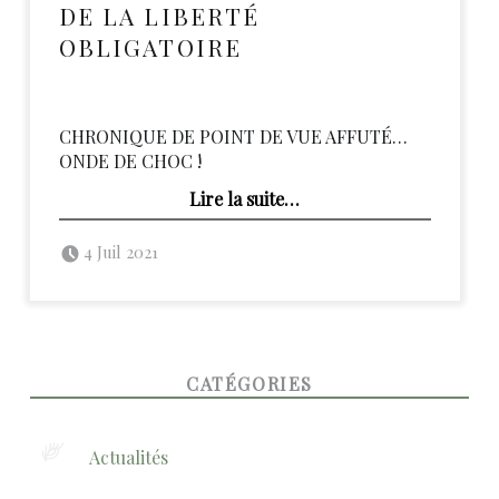
DE LA LIBERTÉ
OBLIGATOIRE
CHRONIQUE DE POINT DE VUE AFFUTÉ…
ONDE DE CHOC !
“De la liberté obligatoire”
Lire la suite
…
Posted on:
Written by:
admin
4 Juil 2021
FOOTER SIDEBAR
CATÉGORIES
Actualités