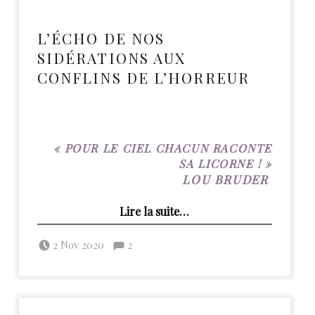
L’ÉCHO DE NOS
SIDÉRATIONS AUX
CONFLINS DE L’HORREUR
« POUR LE CIEL CHACUN RACONTE
SA LICORNE ! »
LOU BRUDER
“L’écho de nos sidérations aux Conflins de l’horreur”
Lire la suite
…
Posted on:
Commentaires :
Written by:
admin
Commentaires : %s
2 Nov 2020
2