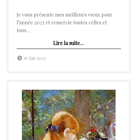
Je vous présente mes meilleurs vœux pour
l’année 2023 et remercie toutes celles et
tous…
“Mes vœux pour cette nouvelle année 2023”
Lire la suite
…
Posted on:
Written by:
admin
16 Jan 2023