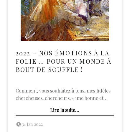
2022 – NOS ÉMOTIONS À LA
FOLIE … POUR UN MONDE À
BOUT DE SOUFFLE !
Comment, vous souhaitez à tous, mes fidèles
chercheuses, chercheurs, « une bonne et…
Lire la suite
…
“2022 – Nos émotions à la folie … pour un monde à bout de souffle !”
Posted on:
Written by:
admin
31 Jan 2022