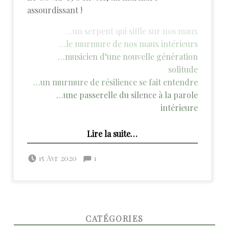
assourdissant !
…un serpent qui siffle sur nos maux
…le murmure de nos maux intérieurs
…musicien d’une nouvelle génération
solitude
…un murmure de résilience se fait entendre
…une passerelle du silence à la parole
intérieure
“Covid-19 — L’écho de nos silences perdus”
Lire la suite
…
Posted on:
Commentaires :
Written by:
admin
Commentaires : %s
15 Avr 2020
1
FOOTER SIDEBAR
CATÉGORIES