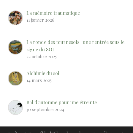
La mémoire traumatique
11 janvier 2026
La ronde des tournesols : une rentrée sous le
signe du SOI
22 octobre 2025
Alchimie du soi
14 mars 2025
Bal d’automne pour une étreinte
30 septembre 2024
Notre SOI est indestructible