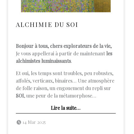
ALCHIMIE DU SOI
Bonjour à tous, chers explorateurs de la vie,
Je vous appellerai à partir de maintenant
les
alchimistes luminaissants
.
Et oui, les temps sont troubles, peu robustes,
affolés, verticaux, binaires… Une atmosphère
de folle raison, un engouement du repli sur
SOI
, une peur de la métamorphose…
“Alchimie du soi”
Lire la suite
…
Posted on:
Written by:
admin
14 Mar 2025