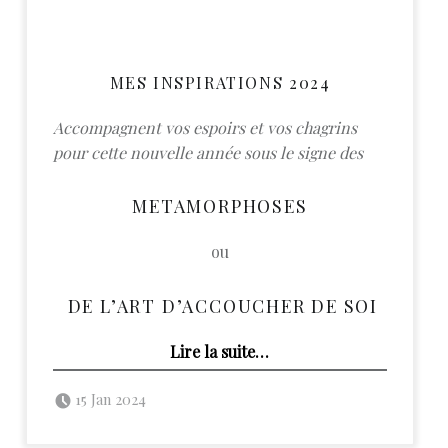
MES INSPIRATIONS 2024
Accompagnent vos espoirs et vos chagrins
pour cette nouvelle année sous le signe des
METAMORPHOSES
ou
DE L’ART D’ACCOUCHER DE SOI
“2024 : Métamorphoses ou l’art d’accoucher de soi”
Lire la suite
…
Posted on:
Written by:
admin
15 Jan 2024