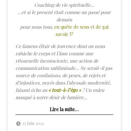
Coaching de vie spirituelle…
…et si
le present était comme un passé pour
demain
pour nous tous,
en quête de sens et de gai
savoir !?
Ce fameux élixir de jouvence dont on nous
rabâche le corps et l’âme comme une
ritournelle inconsciente, une action de
communication subliminale… Ne serait-il pas
source de confusions, de peurs, de rejets et
d’injustices, noyés dans l’abyssale modernité,
faisant écho au
« tout-à-l’égo »
? Un enjeu
masqué à notre désir de lumière…
“Le coaching de vie est-il le nouveau sésame de la modernité ?”
Lire la suite
…
Posted on:
Written by:
admin
23 Juin 2021