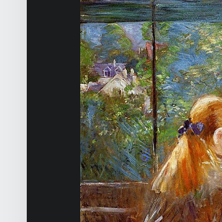
O
A
C
H
D
E
V
I
E
Développement Personnel