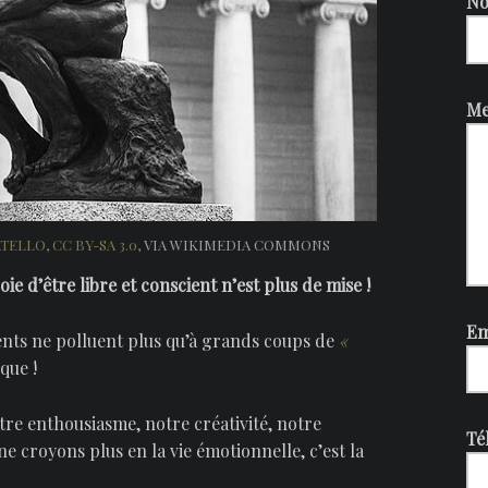
N
Me
TELLO
,
CC BY-SA 3.0
, VIA WIKIMEDIA COMMONS
oie d’être libre et conscient n’est plus de mise !
Em
ents ne polluent plus qu’à grands coups de
«
que !
tre enthousiasme, notre créativité, notre
Té
e croyons plus en la vie émotionnelle, c’est la