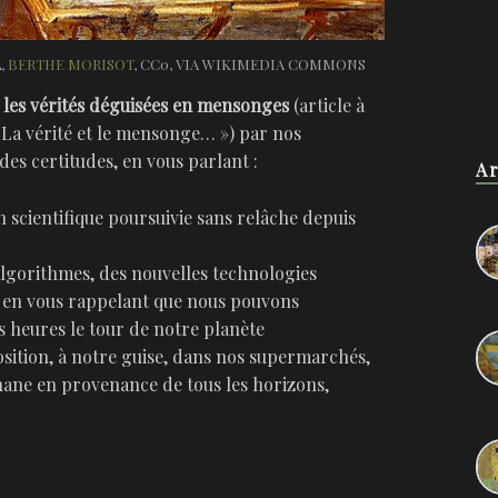
A
,
BERTHE MORISOT
, CC0, VIA WIKIMEDIA COMMONS
e
les vérités déguisées en mensonges
(article à
 La vérité et le mensonge… ») par nos
es certitudes, en vous parlant :
Ar
n scientifique poursuivie sans relâche depuis
lgorithmes, des nouvelles technologies
, en vous rappelant que nous pouvons
 heures le tour de notre planète
osition, à notre guise, dans nos supermarchés,
hane en provenance de tous les horizons,