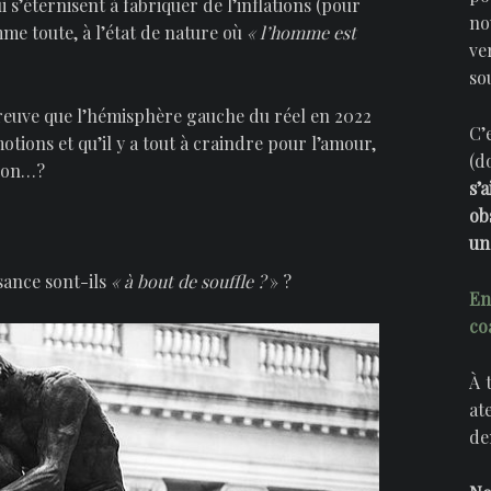
 s’éternisent à fabriquer de l’inflations (pour
no
mme toute, à l’état de nature où
« l’homme est
ve
so
 preuve que l’hémisphère gauche du réel en 2022
C’
tions et qu’il y a tout à craindre pour l’amour,
(d
tion…?
s’
ob
un
sance sont-ils
« à bout de souffle ?
» ?
En
co
À 
at
de