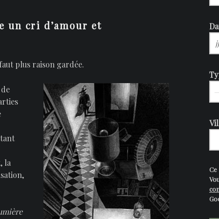
e un cri d’amour et
Da
 faut plus raison gardée.
Ty
 de
rties
e
Vi
tant
, la
Ce
isation,
Vo
con
Goo
umière