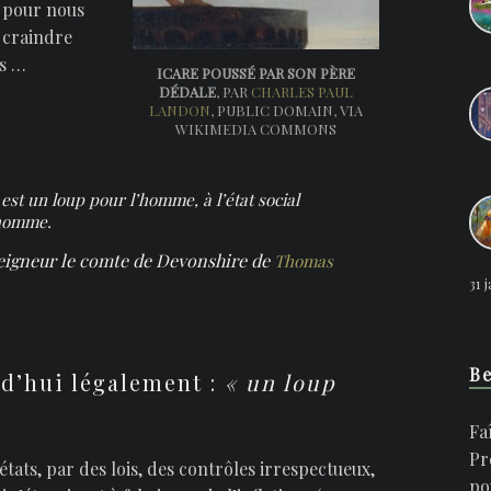
à pour nous
s craindre
es …
ICARE POUSSÉ PAR SON PÈRE
DÉDALE
, PAR
CHARLES PAUL
LANDON
, PUBLIC DOMAIN, VIA
WIKIMEDIA COMMONS
est un loup pour l’homme, à l’état social
’homme.
eigneur le comte de Devonshire
de
Thomas
31 
Be
d’hui légalement :
« un loup
Fa
Pr
tats, par des lois, des contrôles irrespectueux,
po