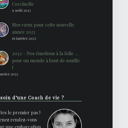
Coccinelle
9 août 2023
Mes vœux pour cette nouvelle
année 2023
16 janvier 2023
2022 – Nos émotions à la folie …
pour un monde à bout de souffle
!
janvier 2022
soin d’une Coach de vie ?
îtes le premier pas !
enez rendez-vous
ur une embarcation