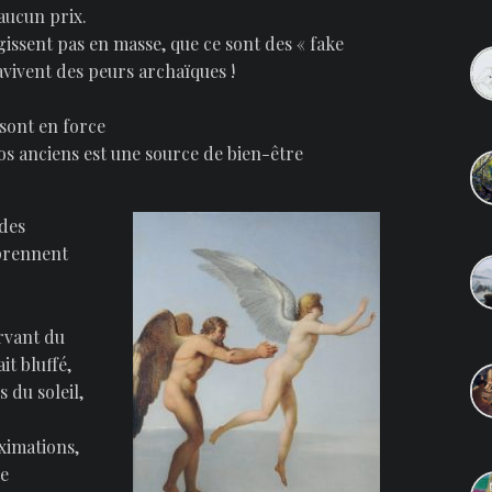
aucun prix.
issent pas en masse, que ce sont des « fake
avivent des peurs archaïques !
 sont en force
s anciens est une source de bien-être
 des
prennent
rvant du
it bluffé,
du soleil,
ximations,
ce