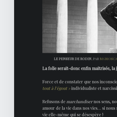
LE PENSEUR DE RODIN
, PAR
MGMOSCA
La folie serait-donc enfin maitrisée, la j
Force et de constater que nos inconsci
tout à l’égout »
individualiste et narcissi
Refusons de
marchandiser
nos sens, no
amour de la vie dans nos vies… si nous n
vie elle-même qui se désespère !