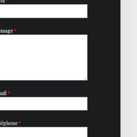
om
*
ssage
*
ail
*
léphone
*