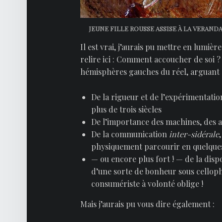
JEUNE FILLE ROUSSE ASSISE À LA VERAND
Il est vrai, j’aurais pu mettre en lumièr
relire ici : Comment accoucher de soi ?
hémisphères gauches du réel, arguant d
De la rigueur et de l’expérimentatio
plus de trois siècles
De l’importance des machines, des a
De la communication
inter-sidérale
physiquement parcourir en quelques
— ou encore plus fort ! — de la disp
d’une sorte de bonheur sous cellop
consumériste à volonté oblige !
Mais j’aurais pu vous dire également :