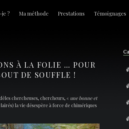
-je ?
Ma méthode
Prestations
Témoignages
S
Ca
ONS À LA FOLIE … POUR
OUT DE SOUFFLE !
idèles chercheuses, chercheurs, «
une bonne et
airés) la vie désespère à force de chimériques