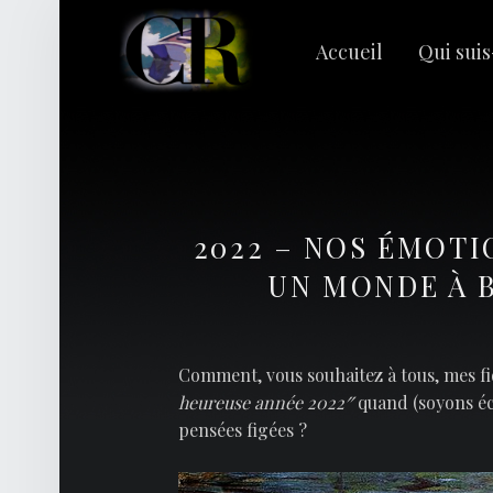
PRIMARY MENU
C
L
Accueil
Qui suis
A
Rechercher :
I
R
E
R
I
2022 – NOS ÉMOTI
V
UN MONDE À B
A
G
E
Comment, vous souhaitez à tous, mes f
S
heureuse année 2022″
quand (soyons écl
pensées figées ?
|
C