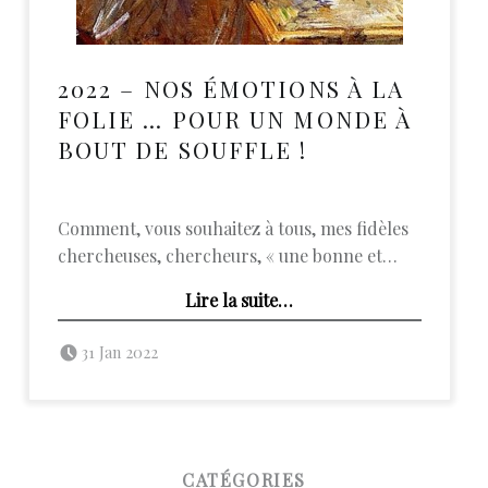
2022 – NOS ÉMOTIONS À LA
FOLIE … POUR UN MONDE À
BOUT DE SOUFFLE !
Comment, vous souhaitez à tous, mes fidèles
chercheuses, chercheurs, « une bonne et…
Lire la suite
…
“2022 – Nos émotions à la folie … pour un monde à bout de souffle !”
Posted on:
Written by:
admin
31 Jan 2022
FOOTER SIDEBAR
CATÉGORIES