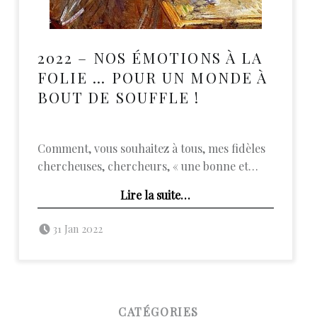
2022 – NOS ÉMOTIONS À LA
FOLIE … POUR UN MONDE À
BOUT DE SOUFFLE !
Comment, vous souhaitez à tous, mes fidèles
chercheuses, chercheurs, « une bonne et…
Lire la suite
…
“2022 – Nos émotions à la folie … pour un monde à bout de souffle !”
Posted on:
Written by:
admin
31 Jan 2022
FOOTER SIDEBAR
CATÉGORIES