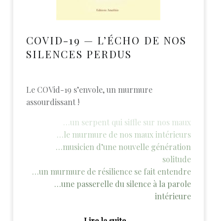
COVID-19 — L’ÉCHO DE NOS
SILENCES PERDUS
Le COVid-19 s’envole, un murmure
assourdissant !
…un serpent qui siffle sur nos maux
…le murmure de nos maux intérieurs
…musicien d’une nouvelle génération
solitude
…un murmure de résilience se fait entendre
…une passerelle du silence à la parole
intérieure
“Covid-19 — L’écho de nos silences perdus”
Lire la suite
…