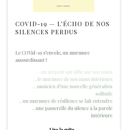
COVID-19 — L’ÉCHO DE NOS
SILENCES PERDUS
Le COVid-19 s’envole, un murmure
assourdissant !
…un serpent qui siffle sur nos maux
…le murmure de nos maux intérieurs
…musicien d’une nouvelle génération
solitude
…un murmure de résilience se fait entendre
…une passerelle du silence à la parole
intérieure
“Covid-19 — L’écho de nos silences perdus”
Lire la suite
…