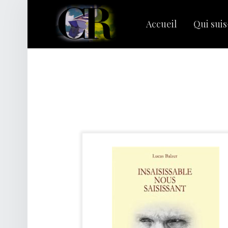
PRIMARY MENU
C
L
Accueil
Qui suis
A
I
R
Rechercher :
E
R
I
V
A
G
E
S
|
C