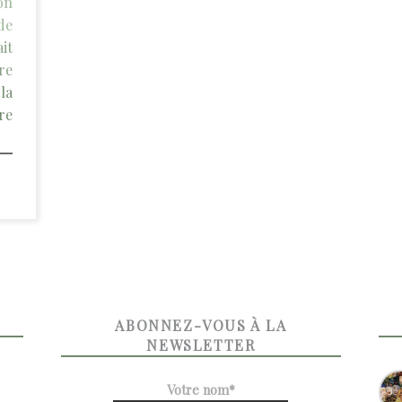
on
de
it
re
la
re
ABONNEZ-VOUS À LA
NEWSLETTER
Votre nom*