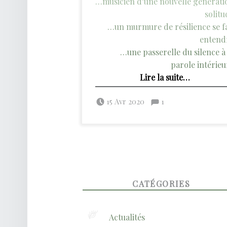
…musicien d’une nouvelle générati
solitu
…un murmure de résilience se fa
entend
…une passerelle du silence à 
parole intérieu
“Covid-19 — L’écho de nos silences perdus”
Lire la suite
…
Posted on:
Commentaires :
Written by:
admin
Commentaires : %s
15 Avr 2020
1
FOOTER SIDEBAR
CATÉGORIES
Actualités