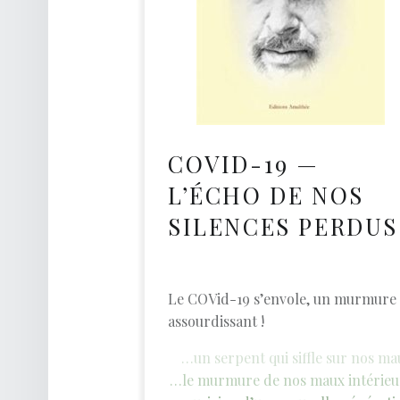
O
A
C
H
D
E
COVID-19 —
V
L’ÉCHO DE NOS
I
E
SILENCES PERDUS
Développement Personnel
Le COVid-19 s’envole, un murmure
assourdissant !
…un serpent qui siffle sur nos ma
…le murmure de nos maux intérieu