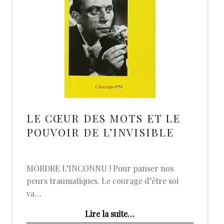
LE CŒUR DES MOTS ET LE
POUVOIR DE L’INVISIBLE
MORDRE L’INCONNU ! Pour panser nos
peurs traumatiques. Le courage d’être soi
va…
“Le cœur des mots et le pouvoir de l’invisible”
Lire la suite
…