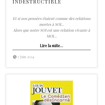
INDESTRUCTIBLE
Et si nos pensées étaient comme des relations
mortes à SOI…
Alors que notre SOI est une relation vivante à
MOI…
“Notre SOI est indestructible”
Lire la suite
…
Posted on:
Written by:
admin
7 Juin 2024