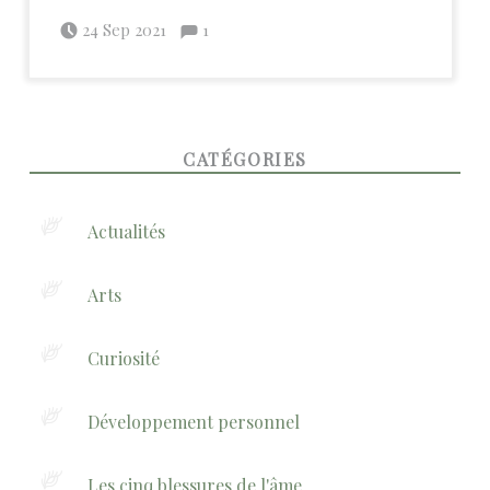
Posted on:
Commentaires :
Written by:
admin
Commentaires : %s
24 Sep 2021
1
FOOTER SIDEBAR
CATÉGORIES
Actualités
Arts
Curiosité
Développement personnel
Les cinq blessures de l'âme