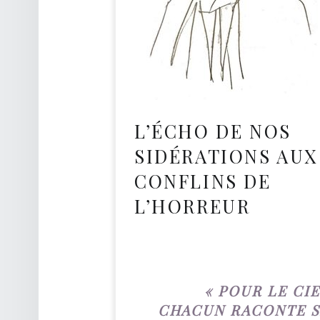
O
A
C
H
D
E
L’ÉCHO DE NOS
V
SIDÉRATIONS AUX
I
E
CONFLINS DE
L’HORREUR
Développement Personnel
« POUR LE CI
CHACUN RACONTE 