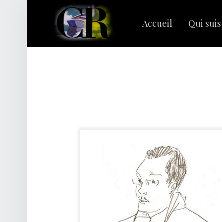
PRIMARY MENU
C
L
Accueil
Qui suis
A
I
R
Rechercher :
E
R
I
V
A
G
E
S
|
C