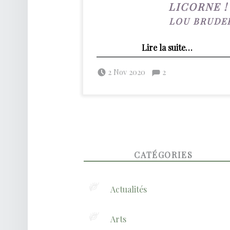
LICORNE !
LOU BRUDE
“L’écho de nos sidérations aux Conflins de l’horreur”
Lire la suite
…
Posted on:
Commentaires :
Written by:
admin
Commentaires : %s
2 Nov 2020
2
FOOTER SIDEBAR
CATÉGORIES
Actualités
Arts