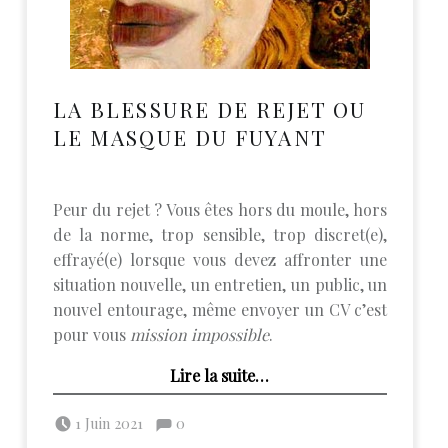
LA BLESSURE DE REJET OU
LE MASQUE DU FUYANT
Peur du rejet ? Vous êtes hors du moule, hors
de la norme, trop sensible, trop discret(e),
effrayé(e) lorsque vous devez affronter une
situation nouvelle, un entretien, un public, un
nouvel entourage, même envoyer un CV c’est
pour vous
mission impossible
.
“La blessure de rejet ou le masque du fuyant”
Lire la suite
…
Posted on:
Commentaires :
Written by:
admin
Commentaires : %s
1 Juin 2021
0