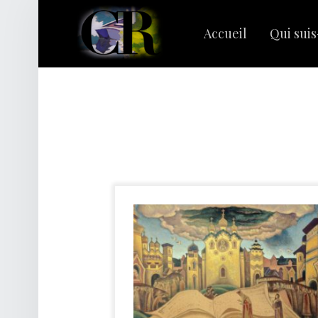
PRIMARY MENU
C
L
Accueil
Qui suis
A
I
R
Rechercher :
E
R
I
V
A
G
E
S
|
C