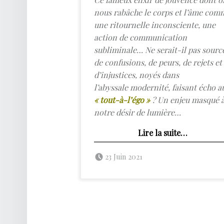
nous rabâche le corps et l’âme com
une ritournelle inconsciente, une
action de communication
subliminale… Ne serait-il pas sourc
de confusions, de peurs, de rejets et
d’injustices, noyés dans
l’abyssale modernité, faisant écho a
« tout-à-l’égo »
? Un enjeu masqué 
notre désir de lumière…
“Le coaching de vie est-il le nouveau sésame de la modernité ?”
Lire la suite
…
Posted on:
Written by:
admin
23 Juin 2021