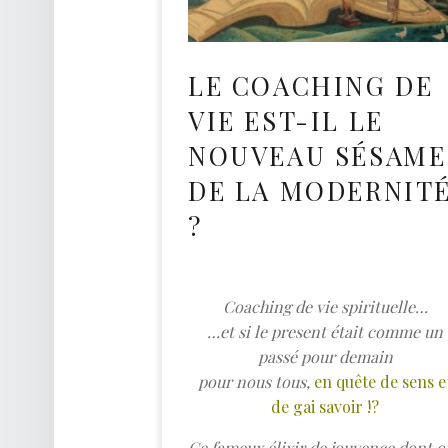
O
A
C
LE COACHING DE
H
VIE EST-IL LE
D
NOUVEAU SÉSAME
E
DE LA MODERNIT
V
I
?
E
Développement Personnel
Coaching de vie spirituelle…
…et si
le present était comme un
passé pour demain
pour nous tous,
en quête de sens e
de gai savoir !?
Ce fameux élixir de jouvence dont o