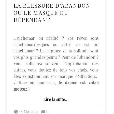
LA BLESSURE D’ABANDON
OU LE MASQUE DU
DÉPENDANT
Cauchemar ou réalité ? Vos rêves sont
cauchemardesques ou votre vie est un
cauchemar ? La rupture et la solitude sont
vos plus grandes peurs ? Peur de l’abandon ?
Vous sollicitez souvent l’approbation des
autres, vous doutez de tous vos choix, vous
êtes constamment en manque d’affection…
victime ou bourreau,
le drame est votre
moteur !
“La blessure d’abandon ou le masque du dépendant”
Lire la suite
…
Posted on:
Commentaires :
Written by:
admin
Commentaires : %s
18 Mai 2021
0