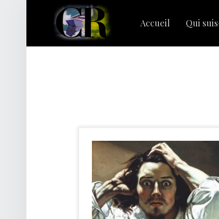
PRIMARY MENU
C
L
Accueil
Qui suis
A
I
R
Rechercher :
E
R
I
V
A
G
E
S
|
C