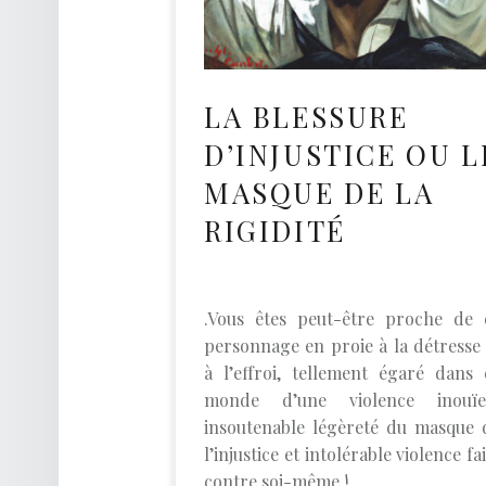
O
A
C
H
LA BLESSURE
D
D’INJUSTICE OU L
E
MASQUE DE LA
V
RIGIDITÉ
I
E
.Vous êtes peut-être proche de 
Développement Personnel
personnage en proie à la détresse 
à l’effroi, tellement égaré dans 
monde d’une violence inouï
insoutenable légèreté du masque 
l’injustice et intolérable violence fa
contre soi-même !