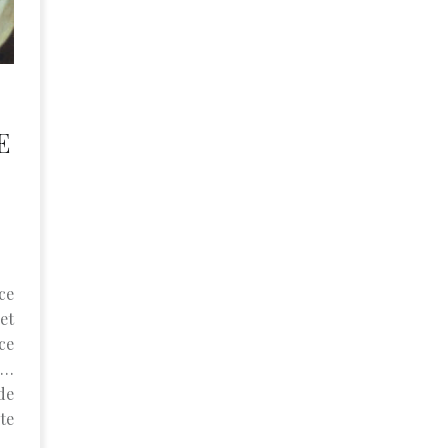
E
ce
et
ce
e…
de
ite