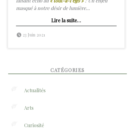
faisant écho au
« tout-à-l’égo »
? Un enjeu
masqué à notre désir de lumière…
“Le coaching de vie est-il le nouveau sésame de la modernité ?”
Lire la suite
…
Posted on:
Written by:
admin
23 Juin 2021
FOOTER SIDEBAR
CATÉGORIES
Actualités
Arts
Curiosité