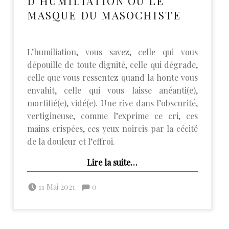
D’HUMILIATION OU LE
MASQUE DU MASOCHISTE
L’humiliation, vous savez, celle qui vous
dépouille de toute dignité, celle qui dégrade,
celle que vous ressentez quand la honte vous
envahit, celle qui vous laisse anéanti(e),
mortifié(e), vidé(e). Une rive dans l’obscurité,
vertigineuse, comme l’exprime ce cri, ces
mains crispées, ces yeux noircis par la cécité
de la douleur et l’effroi.
“La blessure d’humiliation ou le masque du masochiste”
Lire la suite
…
Posted on:
Commentaires :
Written by:
admin
Commentaires : %s
11 Mai 2021
0