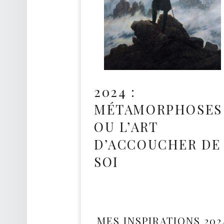
O
A
C
H
D
E
2024 :
V
MÉTAMORPHOSES
I
E
OU L’ART
D’ACCOUCHER DE
Développement Personnel
SOI
MES INSPIRATIONS 202