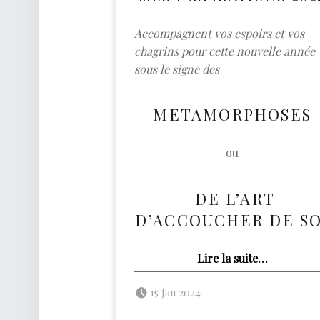
Accompagnent vos espoirs et vos
chagrins pour cette nouvelle année
sous le signe des
METAMORPHOSES
ou
DE L’ART
D’ACCOUCHER DE SO
“2024 : Métamorphoses ou l’art d’accoucher de soi”
Lire la suite
…
Posted on:
Written by:
admin
15 Jan 2024