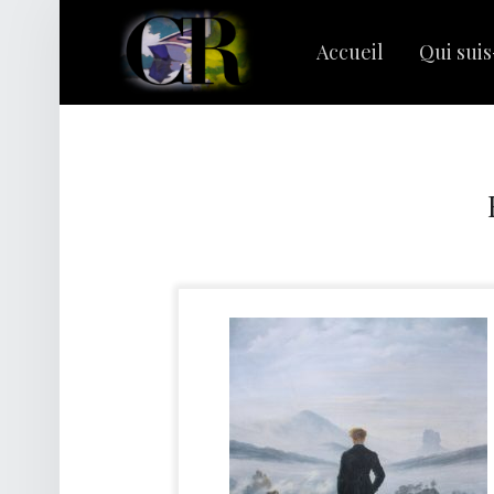
PRIMARY MENU
C
L
Accueil
Qui suis
A
I
R
Rechercher :
E
R
I
V
A
G
E
S
|
C