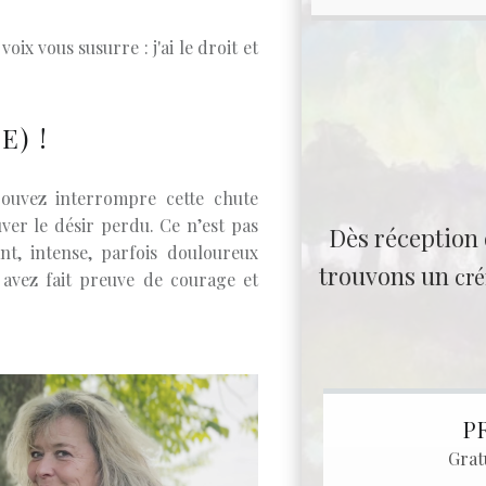
oix vous susurre : j'ai le droit et
E) !
pouvez interrompre cette chute
ver le désir perdu. Ce n’est pas
Dès réception
ant, intense, parfois douloureux
trouvons un
cr
us avez fait preuve de courage et
P
Grat