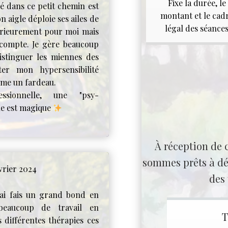
Fixe la durée, le
é dans ce petit chemin est
montant et le cad
n aigle déploie ses ailes de
légal des séance
ntérieurement pour moi mais
 compte. Je gère beaucoup
istinguer les miennes des
er mon hypersensibilité
me un fardeau.
ssionnelle, une "psy-
lle est magique
À réception de
sommes prêts à déb
évrier 2024
des 
'ai fais un grand bond en
 beaucoup de travail en
 différentes thérapies ces