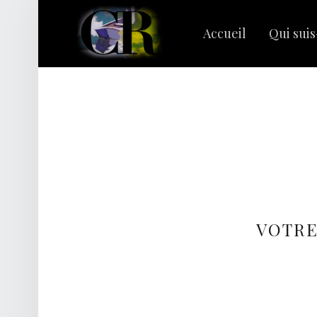
PRIMARY MENU
C
L
Accueil
Qui suis
A
I
R
Rechercher :
E
R
I
V
A
G
VOTRE
E
S
|
C