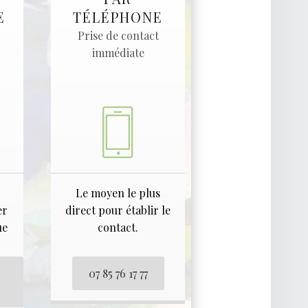
E
TÉLÉPHONE
Prise de contact
immédiate
Le moyen le plus
er
direct pour établir le
ue
contact.
07 85 76 17 77