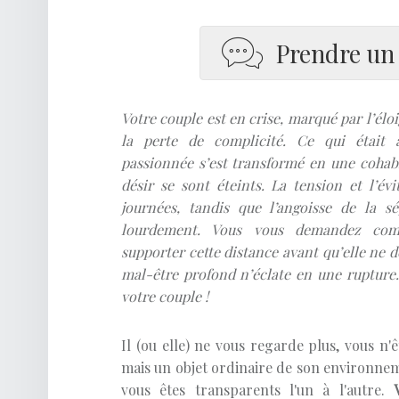
O
A
Prendre un
C
H
D
Votre couple est en crise, marqué par l’élo
E
la perte de complicité. Ce qui était a
passionnée s’est transformé en une cohabit
V
désir se sont éteints. La tension et l’é
I
journées, tandis que l’angoisse de la s
E
lourdement. Vous vous demandez com
supporter cette distance avant qu’elle ne d
Développement Personnel
mal-être profond n’éclate en une rupture. 
votre couple !
Il (ou elle) ne vous regarde plus, vous n'
mais un objet ordinaire de son environneme
vous êtes transparents l'un à l'autre.
V