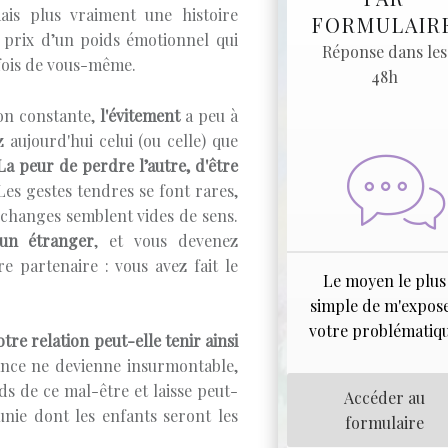
ais plus vraiment une histoire
FORMULAIR
 prix d’un poids émotionnel qui
Réponse dans les
rfois de vous-même.
48h
on constante,
l'évitement
a peu à
aujourd'hui celui (ou celle) que
La peur de perdre l’autre, d'être
es gestes tendres se font rares,
échanges semblent vides de sens.
 un étranger
, et vous devenez
e partenaire : vous avez fait le
Le moyen le plus
simple de m'expos
votre problématiq
re relation peut-elle tenir ainsi
nce ne devienne insurmontable,
ds de ce mal-être et laisse peut-
Accéder au
unie dont les enfants seront les
formulaire