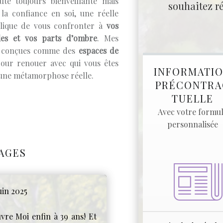
ute toujours bienveillante mais
souhaitez ré
la confiance en soi, une réelle
lique de vous confronter à
vos
ales et vos parts d’ombre
. Mes
ont conçues comme des
espaces de
pour renouer avec qui vous êtes
INFORMATI
’une métamorphose réelle.
PRÉCONTRA
TUELLE
Avec votre formu
personnalisée
AGES
uin 2025
vre Moi enfin à 39 ans! Et