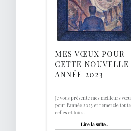
O
A
C
H
D
E
MES VŒUX POUR
V
CETTE NOUVELLE
I
E
ANNÉE 2023
Développement Personnel
Je vous présente mes meilleurs vœu
pour l’année 2023 et remercie toute
celles et tous…
“Mes vœux pour cette nouvelle année 2023”
Lire la suite
…