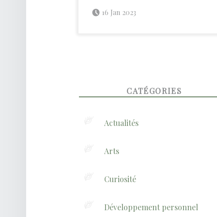
Posted on:
Written by:
admin
16 Jan 2023
FOOTER SIDEBAR
CATÉGORIES
Actualités
Arts
Curiosité
Développement personnel