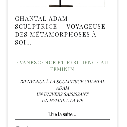
CHANTAL ADAM
SCULPTRICE — VOYAGEUSE
DES MÉTAMORPHOSES À
SOI…
EVANESCENCE ET RESILIENCE AU
FEMININ
BIENVENUE À LA SCULPTRICE CHANTAL
ADAM
UN UNIVERS SAISISSANT
UN HYMNE A LA VIE
“Chantal Adam Sculptrice — Voyageuse des Métamorphoses à soi…”
Lire la suite
…
Posted on:
Written by:
admin