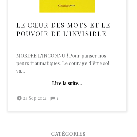
LE CŒUR DES MOTS ET LE
POUVOIR DE L’INVISIBLE
MORDRE L’INCONNU ! Pour panser nos
peurs traumatiques. Le courage d’être soi
va…
“Le cœur des mots et le pouvoir de l’invisible”
Lire la suite
…
Posted on:
Commentaires :
Written by:
admin
Commentaires : %s
24 Sep 2021
1
FOOTER SIDEBAR
CATÉGORIES