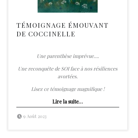
TÉMOIGNAGE ÉMOUVANT
DE COCCINELLE
Une parenthèse imprévue….
Une reconquête de SOI face à nos résiliences
avortées.
Lisez ce témoignage magnifique !
“Témoignage émouvant de Coccinelle”
Lire la suite
…
Posted on:
Written by:
admin
9 Août 2023