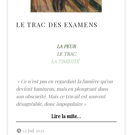
LE TRAC DES EXAMENS
LA PEUR
LE
TRAC
LA TIMIDITÉ
« Ce n’est pas en regardant la lumière qu’on
devient lumineux, mais en plongeant dans
son obscurité. Mais ce travail est souvent
désagréable, donc impopulaire »
“Le trac des examens”
Lire la suite
…
Posted on:
Written by:
admin
12 Juil 2021