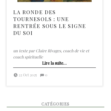
LA RONDE DES
TOURNESOLS : UNE
RENTRÉE SOUS LE SIGNE
DU SOI
un texte par Claire Rivages,
coach de vie
et
coach spirituelle
“La ronde des tournesols : une rentrée sous le signe du SOI”
Lire la suite
…
Posted on:
Commentaires :
Written by:
admin
Commentaires : %s
22 Oct 2025
0
FOOTER SIDEBAR
CATÉGORIES