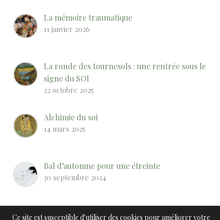
La mémoire traumatique
11 janvier 2026
La ronde des tournesols : une rentrée sous le
signe du SOI
22 octobre 2025
Alchimie du soi
14 mars 2025
Bal d’automne pour une étreinte
30 septembre 2024
Notre SOI est indestructible
Ce site est susceptible d'utiliser des cookies pour améliorer votre