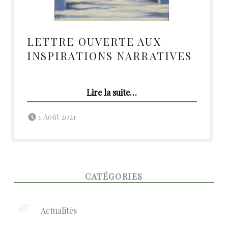
LETTRE OUVERTE AUX
INSPIRATIONS NARRATIVES
“Lettre Ouverte aux Inspirations Narratives”
Lire la suite
…
Posted on:
Written by:
admin
1 Août 2021
FOOTER SIDEBAR
CATÉGORIES
Actualités