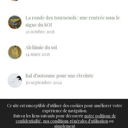
La ronde des tournesols : une rentrée sous le
signe du SOI
22 octobre 2025
Alchimie du soi
14 mars 2025
Bal d’automne pour une étreinte
30 septembre 2024
Notre SOI est indestructible
Ce site est susceptible d'utiliser des cookies pour améliorer votre
7 juin 2024
expérience de navigation.
Suivez les liens suivants pour découvrir
notre politique de
confidentialité,
nos conditions générales d'utilisation
ou
simplement