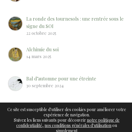
La ronde des tournesols : une rentrée sous le
signe du SOI
22 octobre 2025
Alchimie du soi
14 mars 2025
Bal d’automne pour une étreinte
30 septembre 2024
Notre SOI est indestructible
Ce site est susceptible d'utiliser des cookies pour améliorer votre
7 juin 2024
expérience de navigation.
Suivez les liens suivants pour découvrir
notre politique de
confidentialité,
nos conditions générales d'utilisation
ou
simplement