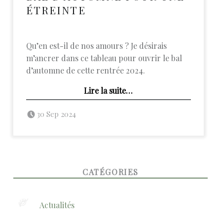
ÉTREINTE
Qu’en est-il de nos amours ? Je désirais
m’ancrer dans ce tableau pour ouvrir le bal
d’automne de cette rentrée 2024.
“Bal d’automne pour une étreinte”
Lire la suite
…
Posted on:
Written by:
admin
30 Sep 2024
FOOTER SIDEBAR
CATÉGORIES
Actualités