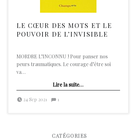
LE CŒUR DES MOTS ET LE
POUVOIR DE L’INVISIBLE
MORDRE L’INCONNU ! Pour panser nos
peurs traumatiques. Le courage d’être soi
va…
“Le cœur des mots et le pouvoir de l’invisible”
Lire la suite
…
Posted on:
Commentaires :
Written by:
admin
Commentaires : %s
24 Sep 2021
1
FOOTER SIDEBAR
CATÉGORIES