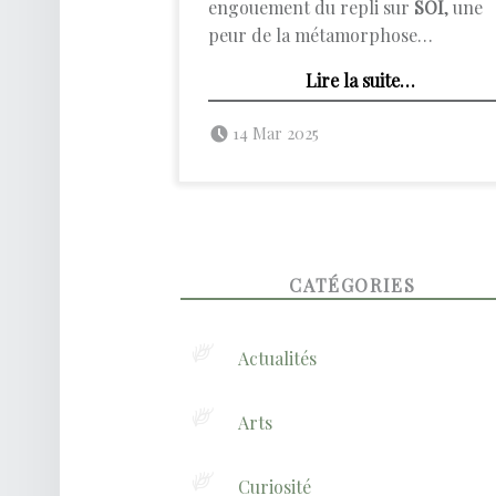
engouement du repli sur
SOI
, une
peur de la métamorphose…
“Alchimie du soi”
Lire la suite
…
Posted on:
Written by:
admin
14 Mar 2025
FOOTER SIDEBAR
CATÉGORIES
Actualités
Arts
Curiosité