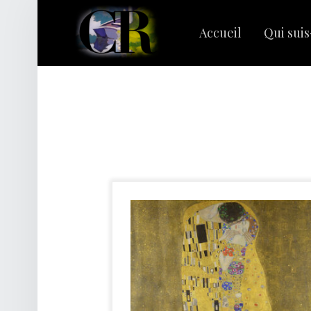
PRIMARY MENU
C
L
Accueil
Qui suis
A
I
R
Rechercher :
E
R
I
V
A
G
E
S
|
C