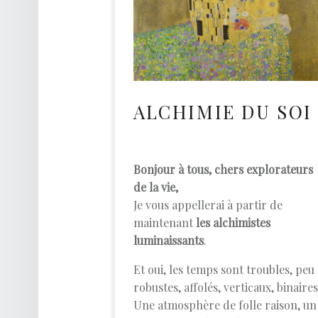
O
A
C
H
D
ALCHIMIE DU SOI
E
V
I
Bonjour à tous, chers explorateurs
E
de la vie,
Je vous appellerai à partir de
Développement Personnel
maintenant
les alchimistes
luminaissants
.
Et oui, les temps sont troubles, peu
robustes, affolés, verticaux, binair
Une atmosphère de folle raison, un