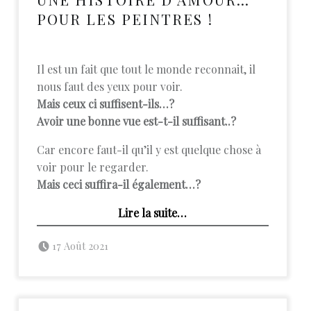
POUR LES PEINTRES !
Il est un fait que tout le monde reconnait, il
nous faut des yeux pour voir.
Mais ceux ci suffisent-ils…?
Avoir une bonne vue est-t-il suffisant..?
Car encore faut-il qu’il y est quelque chose à
voir pour le regarder.
Mais ceci suffira-il également…?
“Une histoire d’Amour… pour les peintres !”
Lire la suite
…
Posted on:
Written by:
admin
17 Août 2021